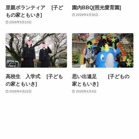
里親ボランティア [子ど
園内BBQ[照光愛育園]
もの家ともいき]
2026年4月30日
2026年5月15日
高校生 入学式 [子ども
思い出遠足 [子どもの
の家ともいき]
家ともいき]
2026年4月22日
2026年4月4日