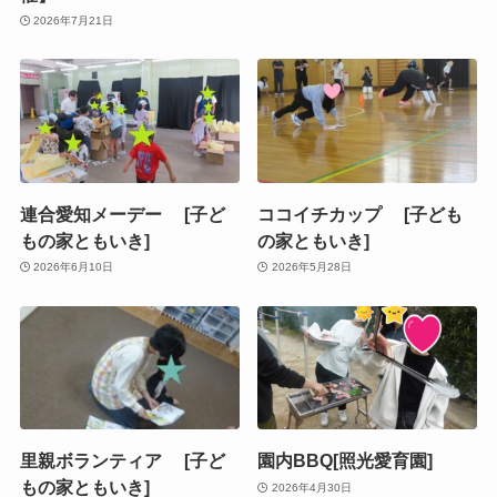
2026年7月21日
連合愛知メーデー [子ど
ココイチカップ [子ども
もの家ともいき]
の家ともいき]
2026年6月10日
2026年5月28日
里親ボランティア [子ど
園内BBQ[照光愛育園]
もの家ともいき]
2026年4月30日