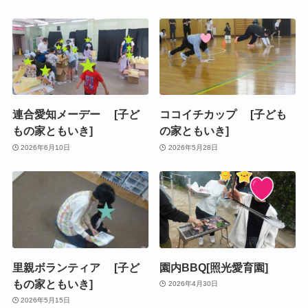
連合愛知メーデー [子ど
ココイチカップ [子ども
もの家ともいき]
の家ともいき]
2026年6月10日
2026年5月28日
里親ボランティア [子ど
園内BBQ[照光愛育園]
もの家ともいき]
2026年4月30日
2026年5月15日