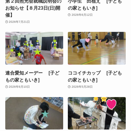
第２回照光会就職説明会の
小学生 田植え [子ども
お知らせ【８月23日(日)開
の家ともいき]
催】
2026年6月12日
2026年7月21日
連合愛知メーデー [子ど
ココイチカップ [子ども
もの家ともいき]
の家ともいき]
2026年6月10日
2026年5月28日