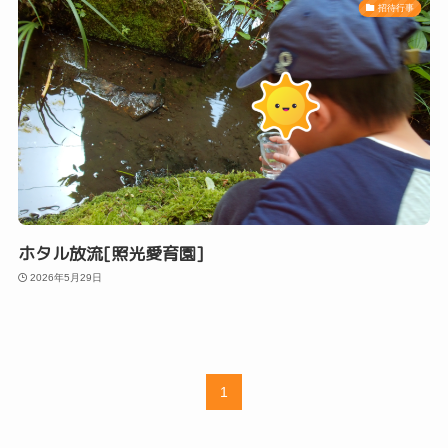
招待行事
ホタル放流[照光愛育園]
2026年5月29日
1